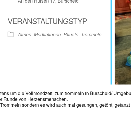
An den Hülsen 17, Burscheid
VERANSTALTUNGSTYP
gle Kalender
iCalendar
Atmen
Meditationen
Rituale
Trommeln
eistens um die Vollmondzeit, zum trommeln in Burscheid/ Umgeb
iner Runde von Herzensmenschen.
m Trommeln sondern es wird auch mal gesungen, getönt, getanzt o